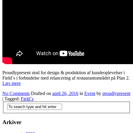
Proudlypresent stod for design & produktion af kundeoplevelser i
Field´s i forbindelse med relancering af restaurantområdet på Plan 2.
Læs mere
No Comments
Drafted on
april 26, 2016
in
Event
by
proudlypresent
| Tagged:
Field´s
Arkiver