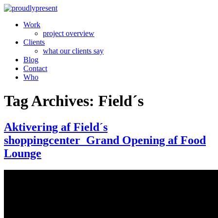
Work
project overview
Clients
what our clients say
Blog
Contact
Who
Tag Archives: Field´s
Aktivering af Field´s
shoppingcenter_Grand Opening af Food
Lounge