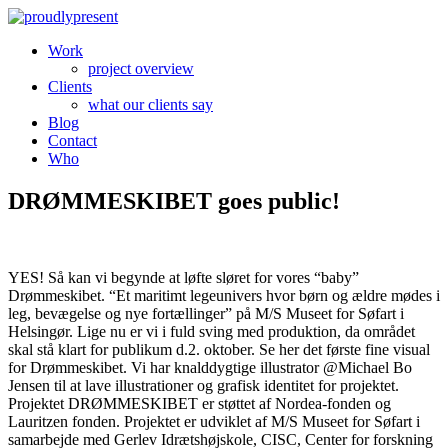
Work
project overview
Clients
what our clients say
Blog
Contact
Who
DRØMMESKIBET goes public!
YES! Så kan vi begynde at løfte sløret for vores “baby”
Drømmeskibet. “Et maritimt legeunivers hvor børn og ældre mødes i
leg, bevægelse og nye fortællinger” på M/S Museet for Søfart i
Helsingør. Lige nu er vi i fuld sving med produktion, da området
skal stå klart for publikum d.2. oktober. Se her det første fine visual
for Drømmeskibet. Vi har knalddygtige illustrator @Michael Bo
Jensen til at lave illustrationer og grafisk identitet for projektet.
Projektet DRØMMESKIBET er støttet af Nordea-fonden og
Lauritzen fonden. Projektet er udviklet af M/S Museet for Søfart i
samarbejde med Gerlev Idrætshøjskole, CISC, Center for forskning