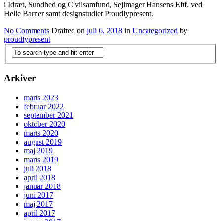
i Idræt, Sundhed og Civilsamfund, Sejlmager Hansens Eftf. ved
Helle Barner samt designstudiet Proudlypresent.
No Comments
Drafted on
juli 6, 2018
in
Uncategorized
by
proudlypresent
Arkiver
marts 2023
februar 2022
september 2021
oktober 2020
marts 2020
august 2019
maj 2019
marts 2019
juli 2018
april 2018
januar 2018
juni 2017
maj 2017
april 2017